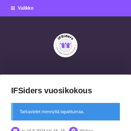
Siirry
Valikko
sivun
sisältöön
IFSiders ry
IFSiders vuosikokous
Tarkastelet mennyttä tapahtumaa.
to 16.5.2024
klo 15
–
16
Webex