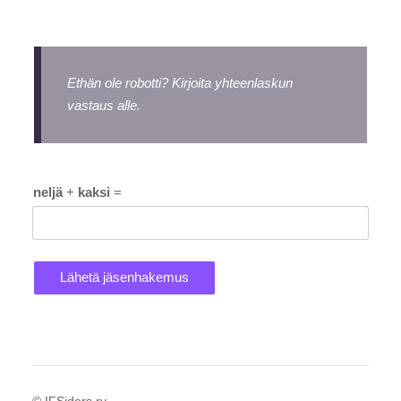
Ethän ole robotti? Kirjoita yhteenlaskun
vastaus alle.
neljä
+
kaksi
=
Lähetä jäsenhakemus
©
IFSiders ry