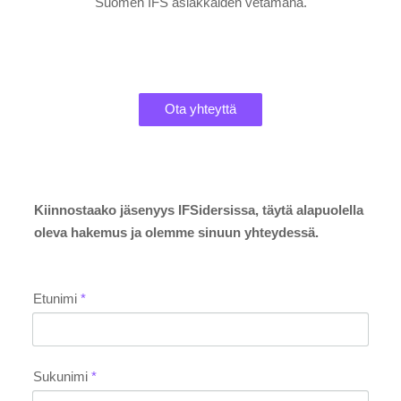
Suomen IFS asiakkaiden vetämänä.
Ota yhteyttä
Kiinnostaako jäsenyys IFSidersissa, täytä alapuolella
oleva hakemus ja olemme sinuun yhteydessä.
Etunimi
*
Sukunimi
*