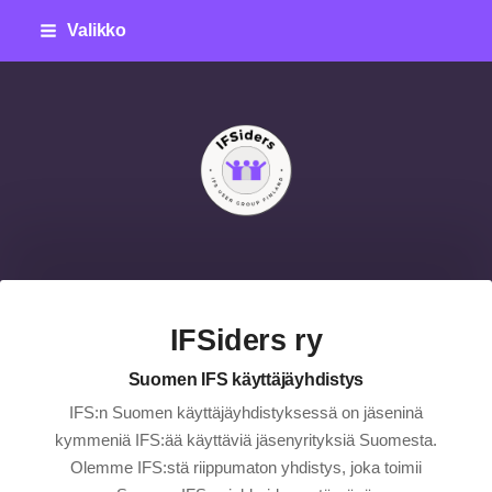
Siirry
Valikko
sivun
sisältöön
IFSiders ry
IFSiders ry
Suomen IFS käyttäjäyhdistys
IFS:n Suomen käyttäjäyhdistyksessä on jäseninä
kymmeniä IFS:ää käyttäviä jäsenyrityksiä Suomesta.
Olemme IFS:stä riippumaton yhdistys, joka toimii