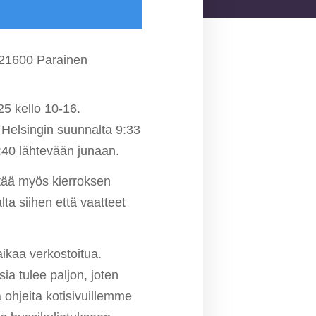
 21600 Parainen
25 kello 10-16.
 Helsingin suunnalta 9:33
6:40 lähtevään junaan.
ltää myös kierroksen
ta siihen että vaatteet
aikaa verkostoitua.
ia tulee paljon, joten
 ohjeita kotisivuillemme