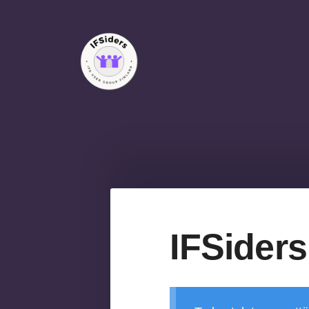
Siirry
sivun
sisältöön
IFSiders ry
IFSiders