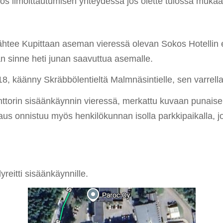
ös ilmoittautumisen yhteydessä jos olette tulossa mukaa
us lähtee Kupittaan aseman vieressä olevan Sokos Hotellin
ään sinne heti junan saavuttua asemalle.
8, käänny Skräbbölentieltä Malmnäsintielle, sen varrella
ttorin sisäänkäynnin vieressä, merkattu kuvaan punaisell
aus onnistuu myös henkilökunnan isolla parkkipaikalla, 
yreitti sisäänkäynnille.