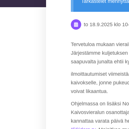
Tarkastelet mennytt
to 18.9.2025
klo 10
Tervetuloa mukaan vierai
Järjestämme kuljetuksen 
saapuvalta junalta ehtii 
ilmoittautumiset viimeis
kaivokselle, jonne pukeud
voivat likaantua.
Ohjelmassa on lisäksi Nor
Kaivosvieralun osanottaja
kannattaa varata päivä he