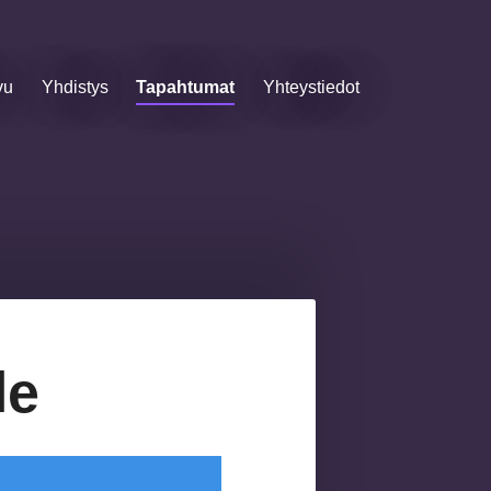
vu
Yhdistys
Tapahtumat
Yhteystiedot
le