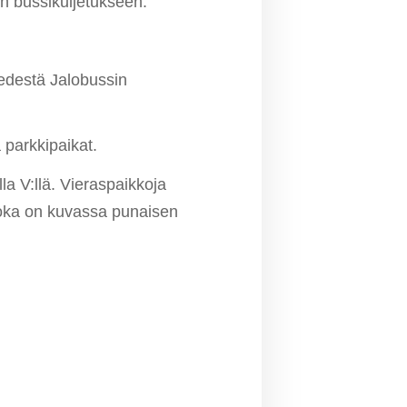
n bussikuljetukseen.
 edestä Jalobussin
 parkkipaikat.
a V:llä. Vieraspaikkoja
joka on kuvassa punaisen