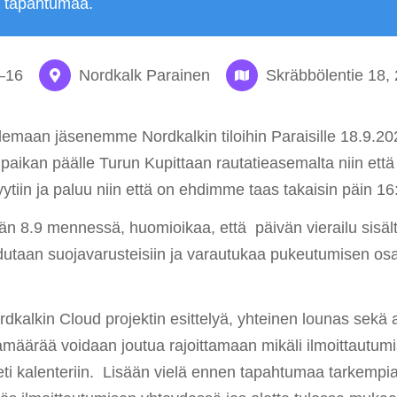
ä tapahtumaa.
–
16
Nordkalk Parainen
Skräbbölentie 18,
lemaan jäsenemme Nordkalkin tiloihin Paraisille 18.9.20
paikan päälle Turun Kupittaan rautatieasemalta niin että
kyytiin ja paluu niin että on ehdimme taas takaisin päin 1
tään 8.9 mennessä, huomioikaa, että päivän vierailu sisä
utaan suojavarusteisiin ja varautukaa pukeutumisen osal
dkalkin Cloud projektin esittelyä, yhteinen lounas sekä 
määrää voidaan joutua rajoittamaan mikäli ilmoittautumis
ti kalenteriin. Lisään vielä ennen tapahtumaa tarkempia