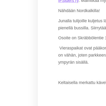
IFSiders ry
. Mainitkaa my
Nähdään Nordkalkilla!
Junalla tulijoille kuljet
pienellä bussilla. Siirryt
Osoite on Skräbbölentie 1
Vieraspaikat ovat pääkon
on vähän, joten parkkeer
ympyrän sisällä.
Keltaisella merkattu kävel