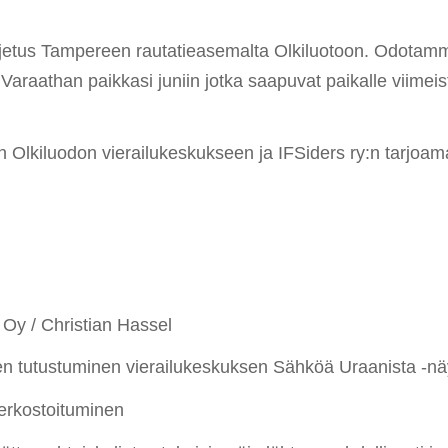
ujetus Tampereen rautatieasemalta Olkiluotoon. Odotamm
. Varaathan paikkasi juniin jotka saapuvat paikalle viim
kiluodon vierailukeskukseen ja IFSiders ry:n tarjoam
y / Christian Hassel
utustuminen vierailukeskuksen Sähköä Uraanista -näy
erkostoituminen