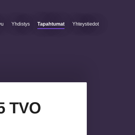
vu
Yhdistys
Tapahtumat
Yhteystiedot
25 TVO