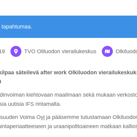
ä tapahtumaa.
19
TVO Oliluodon vierailukeskus
Olkiluod
lpaa säteilevä after work Olkiluodon vierailukeskuk
0
ydinvoiman kiehtovaan maailmaan sekä mukaan verkosto
ia uutisia IFS rintamalta.
lisuuden Voima Oyj ja pääsemme tutustamaan Olkiluodon
intaperiaatteeseen ja uraanipolttoaineen matkaan kallios