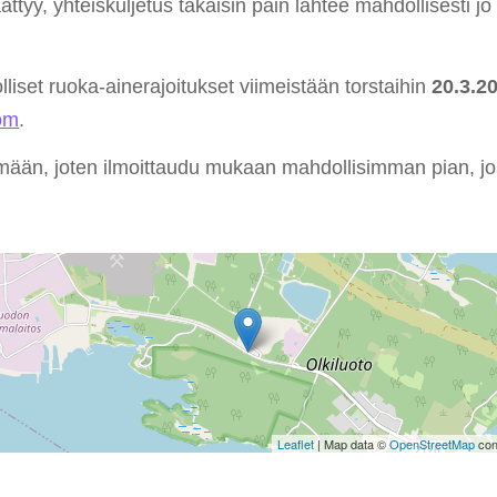
tyy, yhteiskuljetus takaisin päin lähtee mahdollisesti 
lliset ruoka-ainerajoitukset viimeistään torstaihin
20.3.2
om
.
ymään, joten ilmoittaudu mukaan mahdollisimman pian, jos
Leaflet
| Map data ©
OpenStreetMap
con