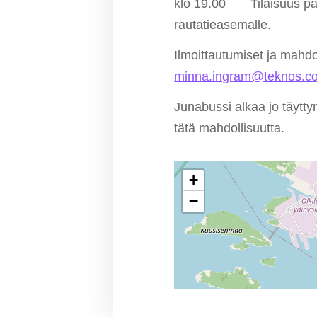
klo 19.00 Tilaisuus päät
rautatieasemalle.
Ilmoittautumiset ja mahdo
minna.ingram@teknos.c
Junabussi alkaa jo täytt
tätä mahdollisuutta.
+
−