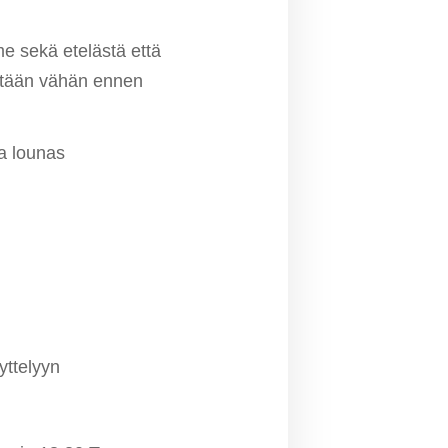
e sekä etelästä että
eistään vähän ennen
a lounas
ttelyyn