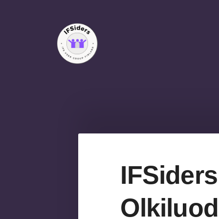
Siirry
sivun
sisältöön
IFSiders ry
IFSiders
Olkiluod