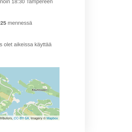
jo noin 18:30 Tampereen
025
mennessä
 olet aikeissa käyttää
tributors,
CC-BY-SA
, Imagery ©
Mapbox