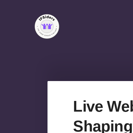
Siirry
sivun
sisältöön
IFSiders ry
Live Web
Shaping