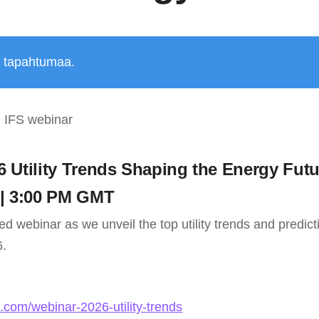
ä tapahtumaa.
IFS webinar
6 Utility Trends Shaping the Energy Futu
 | 3:00 PM GMT
-led webinar as we unveil the top utility trends and predic
6.
fs.com/webinar-2026-utility-trends